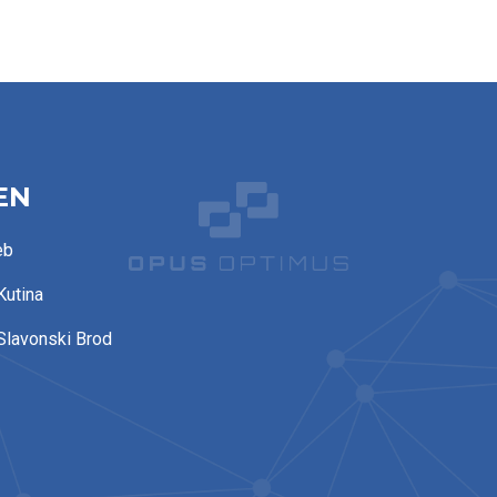
EN
eb
Kutina
Slavonski Brod