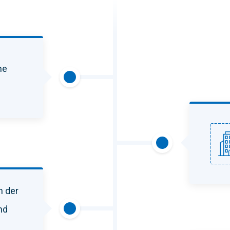
ne
h der
nd