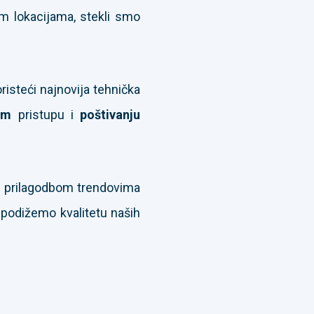
im lokacijama, stekli smo
isteći najnovija tehnička
om
pristupu i
poštivanju
m prilagodbom trendovima
 podižemo kvalitetu naših