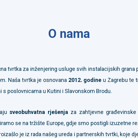
O nama
na tvrtka za inženjering usluge svih instalacijskih grana p
om. Naša tvrtka je osnovana
2012. godine
u Zagrebu te t
i s poslovnicama u Kutini i Slavonskom Brodu.
raju
sveobuhvatna rješenja
za zahtjevne građevinske p
iramo se na tržište Europe, gdje smo postigli izuzetne re
ašlo je iz rada našeg ureda i partnerskih tvrtki, koje dje