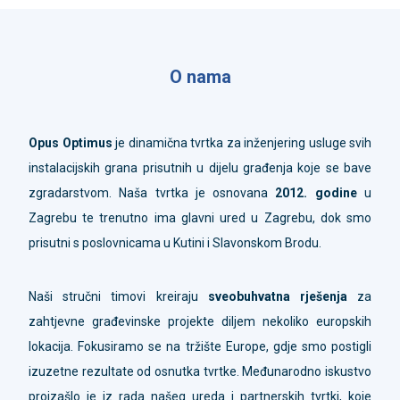
O nama
Opus Optimus
je dinamična tvrtka za inženjering usluge svih
instalacijskih grana prisutnih u dijelu građenja koje se bave
zgradarstvom. Naša tvrtka je osnovana
2012. godine
u
Zagrebu te trenutno ima glavni ured u Zagrebu, dok smo
prisutni s poslovnicama u Kutini i Slavonskom Brodu.
Naši stručni timovi kreiraju
sveobuhvatna rješenja
za
zahtjevne građevinske projekte diljem nekoliko europskih
lokacija. Fokusiramo se na tržište Europe, gdje smo postigli
izuzetne rezultate od osnutka tvrtke. Međunarodno iskustvo
proizašlo je iz rada našeg ureda i partnerskih tvrtki, koje