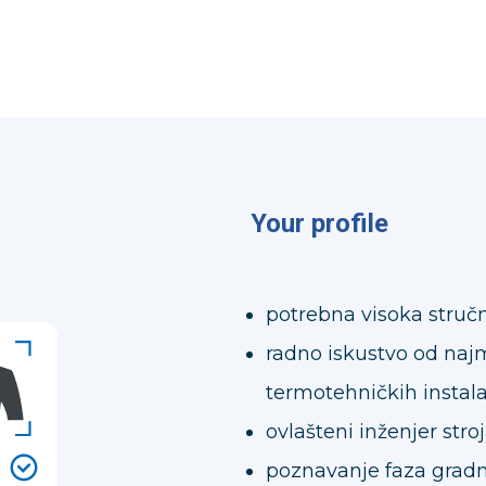
Your profile
potrebna visoka stru
radno iskustvo od najm
termotehničkih instala
ovlašteni inženjer stro
poznavanje faza gradnj