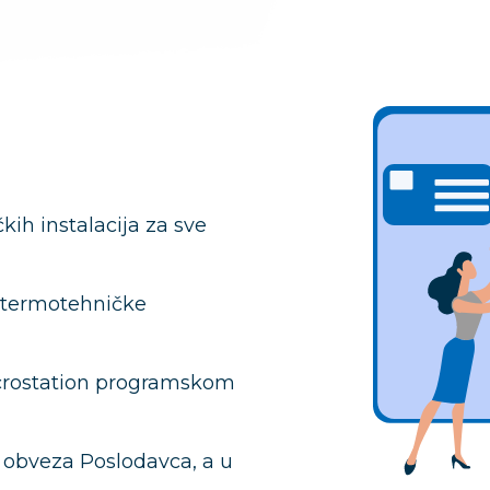
ih instalacija za sve
a termotehničke
icrostation programskom
h obveza Poslodavca, a u