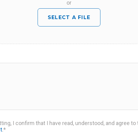
or
SELECT A FILE
ting, I confirm that I have read, understood, and agree to
t
.
*