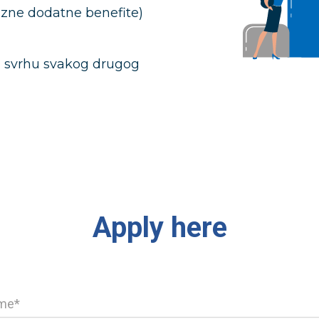
razne dodatne benefite)
 svrhu svakog drugog
Apply here
me*